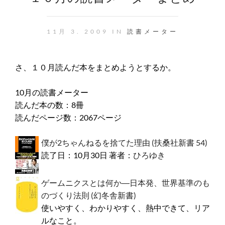
11月 3. 2009 IN
読書メーター
さ、１０月読んだ本をまとめようとするか。
10月の読書メーター
読んだ本の数：8冊
読んだページ数：2067ページ
僕が2ちゃんねるを捨てた理由 (扶桑社新書 54)
読了日：10月30日 著者：
ひろゆき
ゲームニクスとは何か―日本発、世界基準のも
のづくり法則 (幻冬舎新書)
使いやすく、わかりやすく、熱中できて、リア
ルなこと。