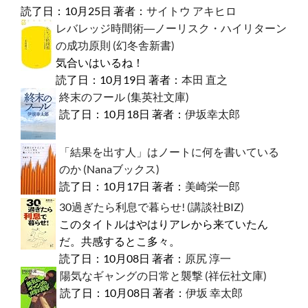
読了日：10月25日 著者：
サイトウ アキヒロ
レバレッジ時間術―ノーリスク・ハイリターン
の成功原則 (幻冬舎新書)
気合いはいるね！
読了日：10月19日 著者：
本田 直之
終末のフール (集英社文庫)
読了日：10月18日 著者：
伊坂幸太郎
「結果を出す人」はノートに何を書いている
のか (Nanaブックス)
読了日：10月17日 著者：
美崎栄一郎
30過ぎたら利息で暮らせ! (講談社BIZ)
このタイトルはやはりアレから来ていたん
だ。共感するとこ多々。
読了日：10月08日 著者：
原尻 淳一
陽気なギャングの日常と襲撃 (祥伝社文庫)
読了日：10月08日 著者：
伊坂 幸太郎