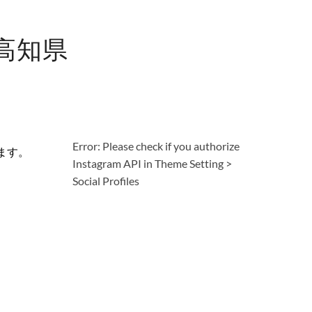
高知県
Error: Please check if you authorize
ます。
Instagram API in Theme Setting >
Social Profiles