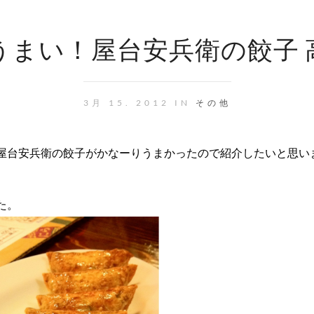
うまい！屋台安兵衛の餃子 
3月 15. 2012 IN
その他
屋台安兵衛の餃子がかなーりうまかったので紹介したいと思い
た。