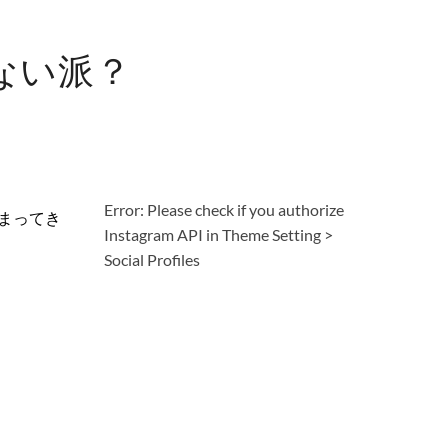
ない派？
Error: Please check if you authorize
まってき
Instagram API in Theme Setting >
Social Profiles