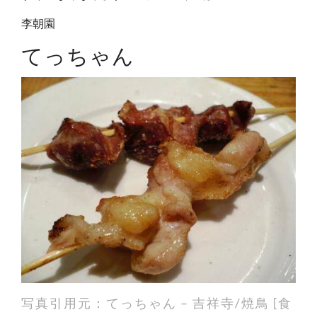
李朝園
てっちゃん
写真引用元：
てっちゃん – 吉祥寺/焼鳥 [食