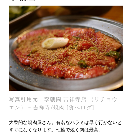
写真引用元：
李朝園 吉祥寺店 （リチョウ
エン） – 吉祥寺/焼肉 [食べログ]
大衆的な焼肉屋さん。有名なハラミは早く行かないと
すぐになくなります。七輪で焼く肉は最高。