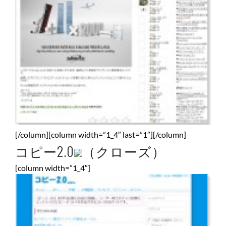
[/column][column width=”1_4″ last=”1″][/column]
コピー2.0
（クローズ）
[column width=”1_4″]