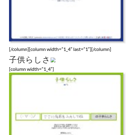
[/column][column width=”1_4″ last=”1″][/column]
子供らしさ
[column width=”1_4″]