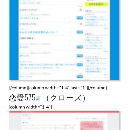
[/column][column width=”1_4″ last=”1″][/column]
恋愛575
（クローズ）
[column width=”1_4″]