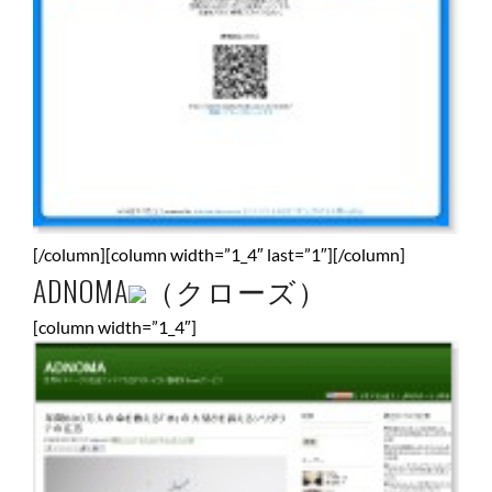
[/column][column width=”1_4″ last=”1″][/column]
ADNOMA
（クローズ）
[column width=”1_4″]