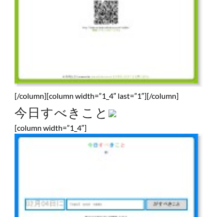
[/column][column width=”1_4″ last=”1″][/column]
今日すべきこと
[column width=”1_4″]