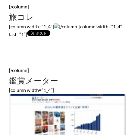
[/column]
旅コレ
[column width=”1_4″]
[/column][column width=”1_4″
last=”1″]
[/column]
鑑賞メーター
[column width=”1_4″]