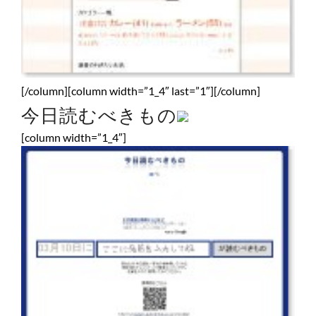
[/column][column width=”1_4″ last=”1″][/column]
今日読むべきもの
[column width=”1_4″]