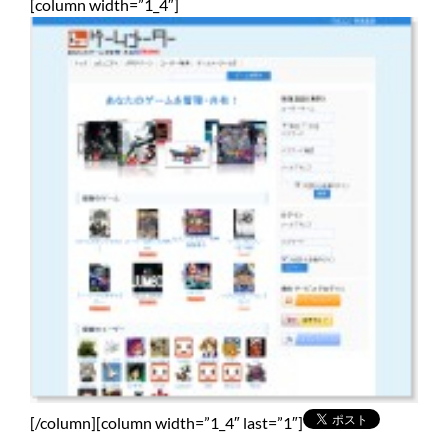
[column width=”1_4″]
[/column][column width=”1_4″ last=”1″]