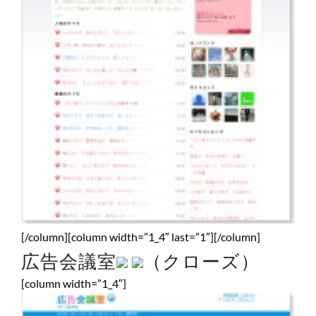
[/column][column width=”1_4″ last=”1″][/column]
広告会議室
（クローズ）
[column width=”1_4″]