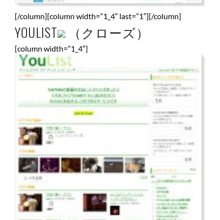
[/column][column width=”1_4″ last=”1″][/column]
YOULIST
（クローズ）
[column width=”1_4″]