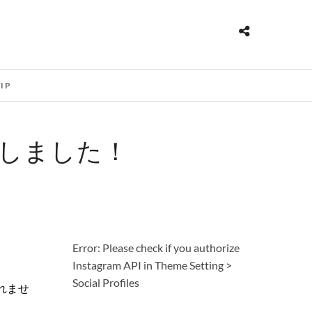
IP
破しました！
Error: Please check if you authorize
Instagram API in Theme Setting >
Social Profiles
れませ