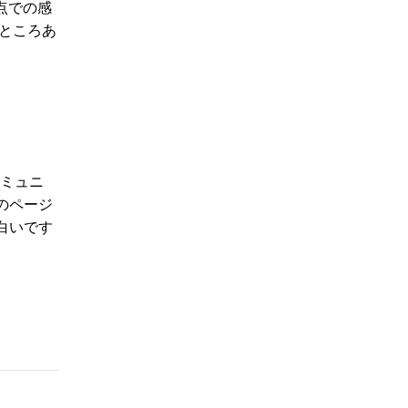
点での感
ところあ
コミュニ
のページ
白いです