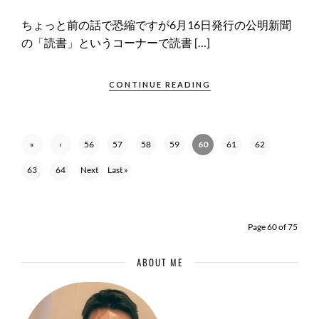
ちょっと前の話で恐縮ですが6月16日発行の公明新聞
の「読書」というコーナーで読書 […]
CONTINUE READING
«
‹
56
57
58
59
60
61
62
First
Previ
63
64
Next
Last »
ous
›
Page 60 of 75
ABOUT ME