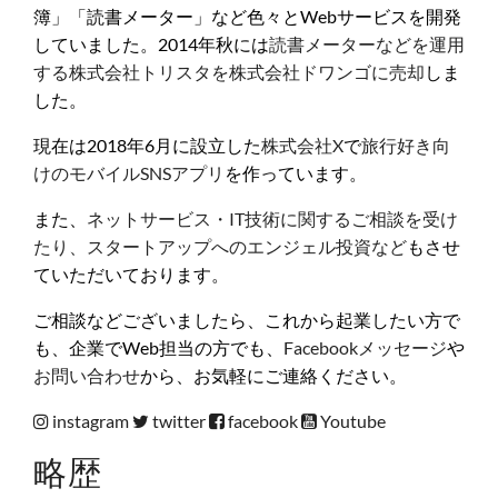
簿」「読書メーター」など色々とWebサービスを開発
していました。2014年秋には
読書メーターなどを運用
する株式会社トリスタを株式会社ドワンゴに売却
しま
した。
現在は2018年6月に設立した
株式会社X
で
旅行好き向
けのモバイルSNSアプリ
を作っています。
また、
ネットサービス・IT技術に関するご相談を受け
たり、スタートアップへのエンジェル投資など
もさせ
ていただいております。
ご相談などございましたら、これから起業したい方で
も、企業でWeb担当の方でも、
Facebookメッセージ
や
お問い合わせ
から、お気軽にご連絡ください。
instagram
twitter
facebook
Youtube
略歴