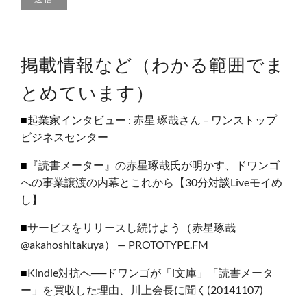
掲載情報など（わかる範囲でま
とめています）
■
起業家インタビュー : 赤星 琢哉さん – ワンストップ
ビジネスセンター
■
『読書メーター』の赤星琢哉氏が明かす、ドワンゴ
への事業譲渡の内幕とこれから【30分対談Liveモイめ
し】
■
サービスをリリースし続けよう（赤星琢哉
@akahoshitakuya） — PROTOTYPE.FM
■
Kindle対抗へ──ドワンゴが「i文庫」「読書メータ
ー」を買収した理由、川上会長に聞く(20141107)