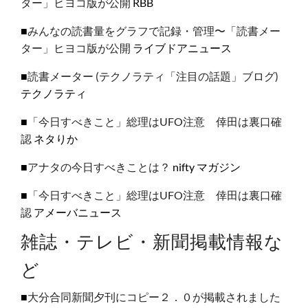
ター」ヒヨコ版が公開
RBB
■
みんなの読書量をグラフで記録・管理〜「読書メー
ター」ヒヨコ版が公開
ライブドアニュース
■
読書メーター (テクノラティ「注目の話題」ブログ)
テクノラティ
■
「今日すべきこと」総理はUFO注意 倖田は裏口確
認
ネタりか
■
アナタの今日すべきことは？
nifty マガジン
■
「今日すべきこと」総理はUFO注意 倖田は裏口確
認
アメーバニュース
雑誌・テレビ・新聞掲載情報な
ど
■
大分合同新聞夕刊にコピー２．０が掲載されました